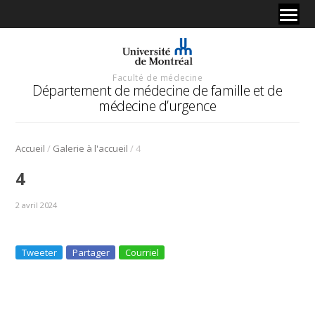
Faculté de médecine
Département de médecine de famille et de
médecine d’urgence
/
/
Accueil
Galerie à l'accueil
4
4
2 avril 2024
Tweeter
Partager
Courriel