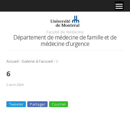
Faculté de médecine
Département de médecine de famille et de
médecine d’urgence
/
/
Accueil
Galerie à l'accueil
6
6
2 avril 2024
Tweeter
Partager
Courriel