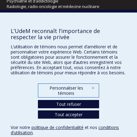
Psychiatrie et d’addictologie
Radiologie, radio-oncologie et médecine nucléaire
Écoles
L’UdeM reconnaît l’importance de
Kinésiologie et des sciences de l’activité physique
respecter la vie privée
Orthophonie et audiologie
L’utilisation de témoins nous permet d’améliorer et de
Réadaptation
personnaliser votre expérience Web. Certains témoins
sont obligatoires pour assurer le fonctionnement et la
Directions
sécurité du site Web, alors que d’autres enregistrent vos
préférences. En acceptant tout, vous consentez à notre
DPC
utilisation de témoins pour mieux répondre à vos besoins.
CPASS
Éthique clinique
Personnaliser les
>
témoins
Tout refuser
Tout accepter
Voir notre
politique de confidentialité
et nos
conditions
d’utilisation
.