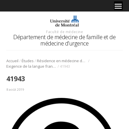
Faculté de médecine
Département de médecine de famille et de
médecine d’urgence
/
/
/
Accueil
Études
Résidence en médecine de famille
/
Exigence de la langue française
41943
41943
8 août 2019