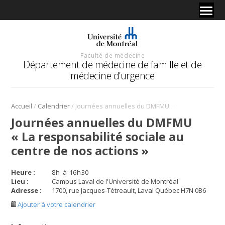
Faculté de médecine
Département de médecine de famille et de
médecine d’urgence
/
/
Accueil
Calendrier
Journées annuelles du DMFMU « La responsabilité sociale au centre de nos actions »
Journées annuelles du DMFMU
« La responsabilité sociale au
centre de nos actions »
Heure :
8
h
à
16
h
30
Lieu :
Campus Laval de l'Université de Montréal
Adresse :
1700, rue Jacques-Tétreault, Laval Québec H7N 0B6
Ajouter à votre calendrier