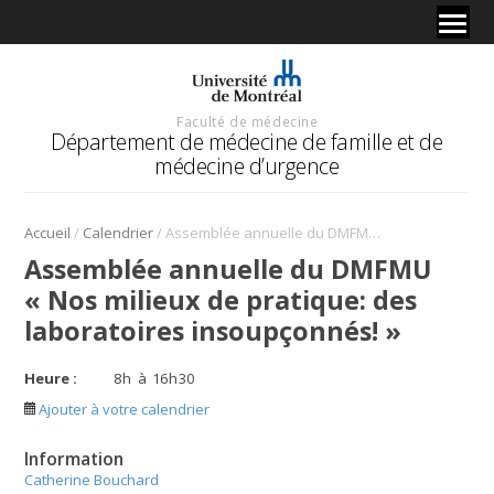
Faculté de médecine
Département de médecine de famille et de
médecine d’urgence
/
/
Accueil
Calendrier
Assemblée annuelle du DMFMU « Nos milieux de pratique: des laboratoires insoupçonnés! »
Assemblée annuelle du DMFMU
« Nos milieux de pratique: des
laboratoires insoupçonnés! »
Heure :
8
h
à
16
h
30
Ajouter à votre calendrier
Information
Catherine Bouchard