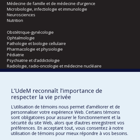
Médecine de famille et de médecine d’urgence
Microbiologie, infectiologie et immunologie
Neurosciences
Nutrition
Obstétrique-gynécologie
Ophtalmologie
Pathologie et biologie cellulaire
Pharmacologie et physiologie
Pédiatrie
Psychiatrie et d’addictologie
Radiologie, radio-oncologie et médecine nucléaire
Écoles
L’UdeM reconnaît l’importance de
Kinésiologie et des sciences de l’activité physique
respecter la vie privée
Orthophonie et audiologie
L’utilisation de témoins nous permet d’améliorer et de
Réadaptation
personnaliser votre expérience Web. Certains témoins
sont obligatoires pour assurer le fonctionnement et la
Directions
sécurité du site Web, alors que d’autres enregistrent vos
préférences. En acceptant tout, vous consentez à notre
DPC
utilisation de témoins pour mieux répondre à vos besoins.
CPASS