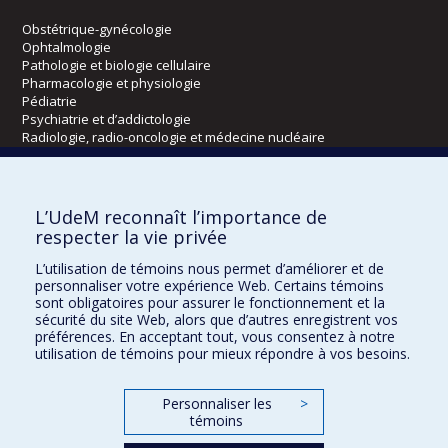
Obstétrique-gynécologie
Ophtalmologie
Pathologie et biologie cellulaire
Pharmacologie et physiologie
Pédiatrie
Psychiatrie et d’addictologie
Radiologie, radio-oncologie et médecine nucléaire
Écoles
L’UdeM reconnaît l’importance de
Kinésiologie et des sciences de l’activité physique
respecter la vie privée
Orthophonie et audiologie
L’utilisation de témoins nous permet d’améliorer et de
Réadaptation
personnaliser votre expérience Web. Certains témoins
sont obligatoires pour assurer le fonctionnement et la
Directions
sécurité du site Web, alors que d’autres enregistrent vos
préférences. En acceptant tout, vous consentez à notre
DPC
utilisation de témoins pour mieux répondre à vos besoins.
CPASS
Éthique clinique
Personnaliser les
>
témoins