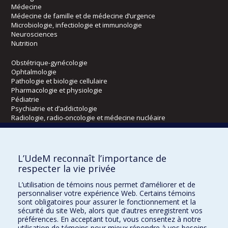
Médecine
Médecine de famille et de médecine d’urgence
Microbiologie, infectiologie et immunologie
Neurosciences
Nutrition
Obstétrique-gynécologie
Ophtalmologie
Pathologie et biologie cellulaire
Pharmacologie et physiologie
Pédiatrie
Psychiatrie et d’addictologie
Radiologie, radio-oncologie et médecine nucléaire
Écoles
L’UdeM reconnaît l’importance de
Kinésiologie et des sciences de l’activité physique
respecter la vie privée
Orthophonie et audiologie
L’utilisation de témoins nous permet d’améliorer et de
Réadaptation
personnaliser votre expérience Web. Certains témoins
sont obligatoires pour assurer le fonctionnement et la
Directions
sécurité du site Web, alors que d’autres enregistrent vos
préférences. En acceptant tout, vous consentez à notre
DPC
utilisation de témoins pour mieux répondre à vos besoins.