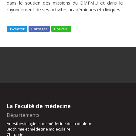
dans le soutien des missions du DMFMU et dans le
rayonnement de ses activités académiques et cliniques.
Tweeter
Partager
Courriel
La Faculté de médecine
Départements
Anesthésiologie et de médecine de la douleur
Biochimie et médecine moléculaire
Chirurgie