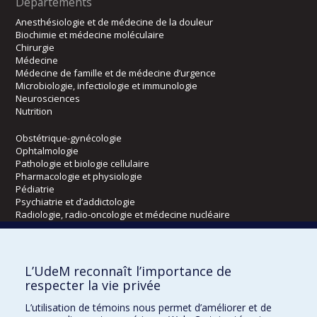
Départements
Anesthésiologie et de médecine de la douleur
Biochimie et médecine moléculaire
Chirurgie
Médecine
Médecine de famille et de médecine d’urgence
Microbiologie, infectiologie et immunologie
Neurosciences
Nutrition
Obstétrique-gynécologie
Ophtalmologie
Pathologie et biologie cellulaire
Pharmacologie et physiologie
Pédiatrie
Psychiatrie et d’addictologie
Radiologie, radio-oncologie et médecine nucléaire
Écoles
L’UdeM reconnaît l’importance de
Kinésiologie et des sciences de l’activité physique
respecter la vie privée
Orthophonie et audiologie
L’utilisation de témoins nous permet d’améliorer et de
Réadaptation