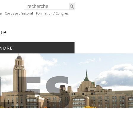
te
Corps professoral
Formation / Congrès
nce
INDRE