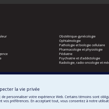
uleur
Obstétrique-gynécologie
Ophtalmologie
Pathologie et biologie cellulaire
Pharmacologie et physiologie
gence
Pédiatrie
ie
Psychiatrie et d’addictologie
Radiologie, radio-oncologie et mé
Directions
 physique
DPC
ecter la vie privée
CPASS
Éthique clinique
t de personnaliser votre expérience Web. Certains témoins sont oblig
ent vos préférences. En acceptant tout, vous consentez à notre utili