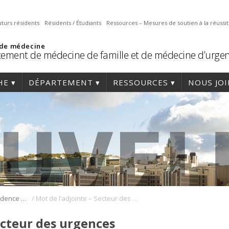
uturs résidents
Résidents / Étudiants
Ressources – Mesures de soutien à la réussi
 de médecine
ement de médecine de famille et de médecine d’urge
HE
DÉPARTEMENT
RESSOURCES
NOUS JO
/
Programme de résidence en médecine de famille
Mot de l’adjointe – Secteur des urgences
ecteur des urgences