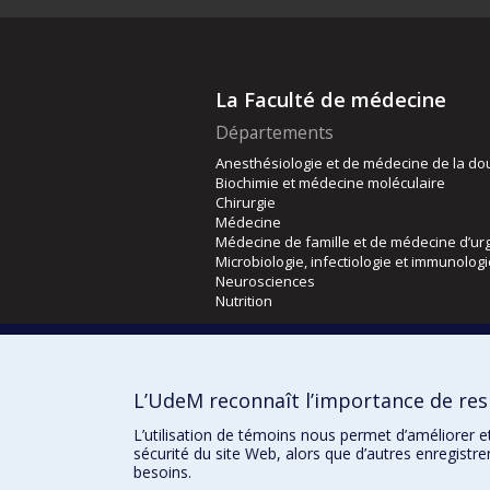
La Faculté de médecine
Départements
Anesthésiologie et de médecine de la do
Biochimie et médecine moléculaire
Chirurgie
Médecine
Médecine de famille et de médecine d’ur
Microbiologie, infectiologie et immunolog
Neurosciences
Nutrition
Écoles
Kinésiologie et des sciences de l’activité
L’UdeM reconnaît l’importance de resp
Orthophonie et audiologie
Réadaptation
L’utilisation de témoins nous permet d’améliorer e
sécurité du site Web, alors que d’autres enregistr
besoins.