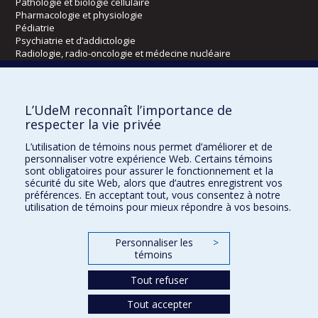
Pathologie et biologie cellulaire
Pharmacologie et physiologie
Pédiatrie
Psychiatrie et d’addictologie
Radiologie, radio-oncologie et médecine nucléaire
Écoles
L’UdeM reconnaît l’importance de
Kinésiologie et des sciences de l’activité physique
respecter la vie privée
Orthophonie et audiologie
L’utilisation de témoins nous permet d’améliorer et de
Réadaptation
personnaliser votre expérience Web. Certains témoins
sont obligatoires pour assurer le fonctionnement et la
Directions
sécurité du site Web, alors que d’autres enregistrent vos
préférences. En acceptant tout, vous consentez à notre
DPC
utilisation de témoins pour mieux répondre à vos besoins.
CPASS
Éthique clinique
Personnaliser les
>
témoins
Tout refuser
Tout accepter