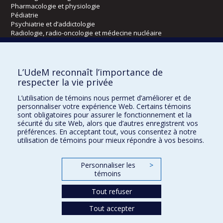
Pharmacologie et physiologie
Pédiatrie
Psychiatrie et d’addictologie
Radiologie, radio-oncologie et médecine nucléaire
Écoles
L’UdeM reconnaît l’importance de
Kinésiologie et des sciences de l’activité physique
respecter la vie privée
Orthophonie et audiologie
L’utilisation de témoins nous permet d’améliorer et de
Réadaptation
personnaliser votre expérience Web. Certains témoins
sont obligatoires pour assurer le fonctionnement et la
Directions
sécurité du site Web, alors que d’autres enregistrent vos
préférences. En acceptant tout, vous consentez à notre
DPC
utilisation de témoins pour mieux répondre à vos besoins.
CPASS
Éthique clinique
Personnaliser les
>
témoins
Tout refuser
Tout accepter