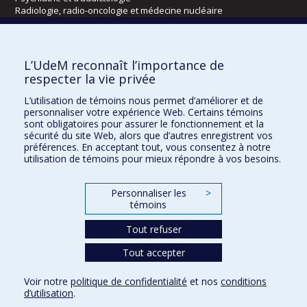
Radiologie, radio-oncologie et médecine nucléaire
Écoles
L’UdeM reconnaît l’importance de
Kinésiologie et des sciences de l’activité physique
respecter la vie privée
Orthophonie et audiologie
L’utilisation de témoins nous permet d’améliorer et de
Réadaptation
personnaliser votre expérience Web. Certains témoins
sont obligatoires pour assurer le fonctionnement et la
Directions
sécurité du site Web, alors que d’autres enregistrent vos
préférences. En acceptant tout, vous consentez à notre
DPC
utilisation de témoins pour mieux répondre à vos besoins.
CPASS
Éthique clinique
Personnaliser les
>
témoins
Tout refuser
Tout accepter
Voir notre
politique de confidentialité
et nos
conditions
d’utilisation
.