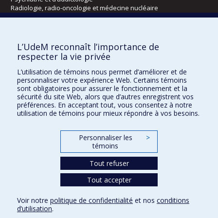
Radiologie, radio-oncologie et médecine nucléaire
Écoles
L’UdeM reconnaît l’importance de
Kinésiologie et des sciences de l’activité physique
respecter la vie privée
Orthophonie et audiologie
L’utilisation de témoins nous permet d’améliorer et de
Réadaptation
personnaliser votre expérience Web. Certains témoins
sont obligatoires pour assurer le fonctionnement et la
Directions
sécurité du site Web, alors que d’autres enregistrent vos
préférences. En acceptant tout, vous consentez à notre
DPC
utilisation de témoins pour mieux répondre à vos besoins.
CPASS
Éthique clinique
Personnaliser les
>
témoins
Tout refuser
Tout accepter
Voir notre
politique de confidentialité
et nos
conditions
d’utilisation
.