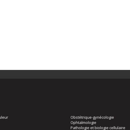
uleur
Obstétrique-gynécologie
Ophtalmologie
Pathologie et biologie cellulaire