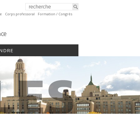
te
Corps professoral
Formation / Congrès
nce
INDRE