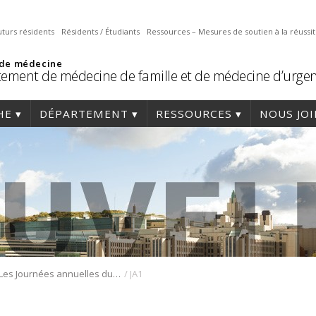
uturs résidents
Résidents / Étudiants
Ressources – Mesures de soutien à la réussi
 de médecine
ement de médecine de famille et de médecine d’urge
HE
DÉPARTEMENT
RESSOURCES
NOUS JO
/
Les Journées annuelles du DMFMU 2024 : l’effervescence pédagogique au rendez-vous!
JA1