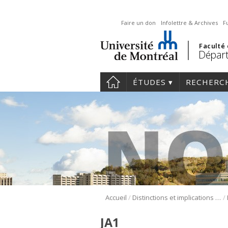
Faire un don
Infolettre & Archives
F
Faculté
Départ
ÉTUDES
RECHERC
/
/
Accueil
Distinctions et implications de nos membres et résidents
JA1