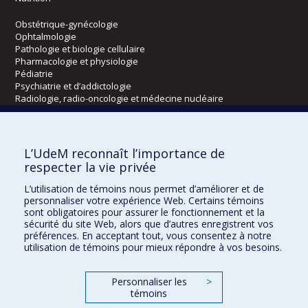
Obstétrique-gynécologie
Ophtalmologie
Pathologie et biologie cellulaire
Pharmacologie et physiologie
Pédiatrie
Psychiatrie et d’addictologie
Radiologie, radio-oncologie et médecine nucléaire
Écoles
L’UdeM reconnaît l’importance de
Kinésiologie et des sciences de l’activité physique
respecter la vie privée
Orthophonie et audiologie
L’utilisation de témoins nous permet d’améliorer et de
Réadaptation
personnaliser votre expérience Web. Certains témoins
sont obligatoires pour assurer le fonctionnement et la
Directions
sécurité du site Web, alors que d’autres enregistrent vos
préférences. En acceptant tout, vous consentez à notre
DPC
utilisation de témoins pour mieux répondre à vos besoins.
CPASS
Éthique clinique
Personnaliser les
>
témoins