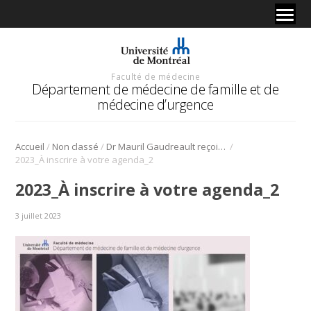
Faculté de médecine
Département de médecine de famille et de
médecine d’urgence
/
/
/
Accueil
Non classé
Dr Mauril Gaudreault reçoit le Dr René Wittmer, lauréat de la Distinction du Collège 2022 dans la catégorie Relève
2023_À inscrire à votre agenda_2
2023_À inscrire à votre agenda_2
3 juillet 2023