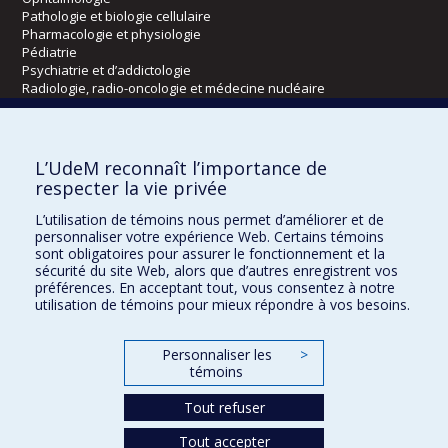
Pathologie et biologie cellulaire
Pharmacologie et physiologie
Pédiatrie
Psychiatrie et d’addictologie
Radiologie, radio-oncologie et médecine nucléaire
Écoles
L’UdeM reconnaît l’importance de
Kinésiologie et des sciences de l’activité physique
respecter la vie privée
Orthophonie et audiologie
L’utilisation de témoins nous permet d’améliorer et de
Réadaptation
personnaliser votre expérience Web. Certains témoins
sont obligatoires pour assurer le fonctionnement et la
Directions
sécurité du site Web, alors que d’autres enregistrent vos
préférences. En acceptant tout, vous consentez à notre
DPC
utilisation de témoins pour mieux répondre à vos besoins.
CPASS
Éthique clinique
Personnaliser les
>
témoins
Tout refuser
Tout accepter