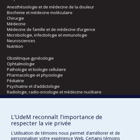
Anesthésiologie et de médecine de la douleur
Biochimie et médecine moléculaire
Chirurgie
Médecine
Médecine de famille et de médecine d’urgence
Microbiologie, infectiologie et immunologie
Neurosciences
Nutrition
Obstétrique-gynécologie
Ophtalmologie
Pathologie et biologie cellulaire
Pharmacologie et physiologie
Pédiatrie
Psychiatrie et d’addictologie
Radiologie, radio-oncologie et médecine nucléaire
Écoles
L’UdeM reconnaît l’importance de
Kinésiologie et des sciences de l’activité physique
respecter la vie privée
Orthophonie et audiologie
L’utilisation de témoins nous permet d’améliorer et de
Réadaptation
personnaliser votre expérience Web. Certains témoins