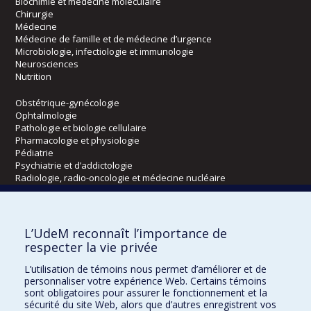
Biochimie et médecine moléculaire
Chirurgie
Médecine
Médecine de famille et de médecine d’urgence
Microbiologie, infectiologie et immunologie
Neurosciences
Nutrition
Obstétrique-gynécologie
Ophtalmologie
Pathologie et biologie cellulaire
Pharmacologie et physiologie
Pédiatrie
Psychiatrie et d’addictologie
Radiologie, radio-oncologie et médecine nucléaire
Écoles
L’UdeM reconnaît l’importance de
Kinésiologie et des sciences de l’activité physique
respecter la vie privée
Orthophonie et audiologie
L’utilisation de témoins nous permet d’améliorer et de
Réadaptation
personnaliser votre expérience Web. Certains témoins
sont obligatoires pour assurer le fonctionnement et la
Directions
sécurité du site Web, alors que d’autres enregistrent vos