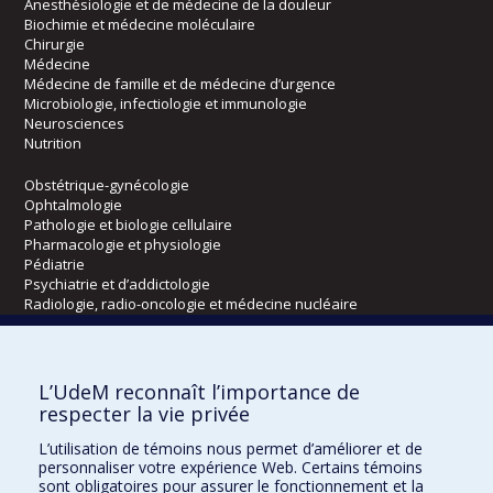
Anesthésiologie et de médecine de la douleur
Biochimie et médecine moléculaire
Chirurgie
Médecine
Médecine de famille et de médecine d’urgence
Microbiologie, infectiologie et immunologie
Neurosciences
Nutrition
Obstétrique-gynécologie
Ophtalmologie
Pathologie et biologie cellulaire
Pharmacologie et physiologie
Pédiatrie
Psychiatrie et d’addictologie
Radiologie, radio-oncologie et médecine nucléaire
Écoles
L’UdeM reconnaît l’importance de
Kinésiologie et des sciences de l’activité physique
respecter la vie privée
Orthophonie et audiologie
L’utilisation de témoins nous permet d’améliorer et de
Réadaptation
personnaliser votre expérience Web. Certains témoins
sont obligatoires pour assurer le fonctionnement et la