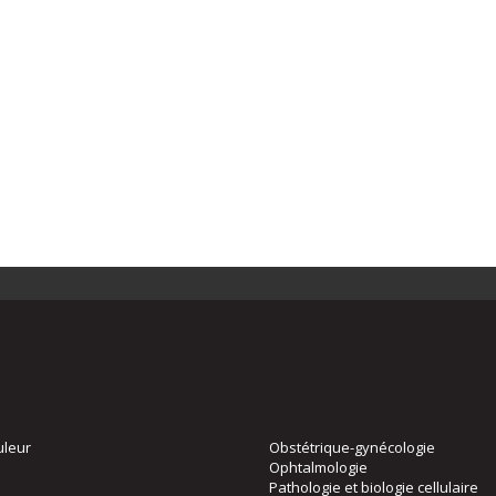
uleur
Obstétrique-gynécologie
Ophtalmologie
Pathologie et biologie cellulaire