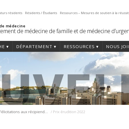
uturs résidents
Résidents / Étudiants
Ressources – Mesures de soutien à la réussi
 de médecine
ement de médecine de famille et de médecine d’urge
HE
DÉPARTEMENT
RESSOURCES
NOUS JO
/
Félicitations aux récipiendaires des prix remis lors de la 19e Journée d’érudition et de la recherche du programme de médecine de famille
Prix érudition 2022