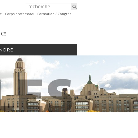
te
Corps professoral
Formation / Congrès
nce
INDRE