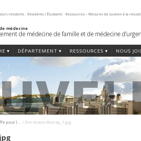
uturs résidents
Résidents / Étudiants
Ressources – Mesures de soutien à la réussi
 de médecine
ement de médecine de famille et de médecine d’urge
HE
DÉPARTEMENT
RESSOURCES
NOUS JO
/
Une nouvelle cheffe pour le DRMG de Montréal
Dre Ariane Murray_1.jpg
jpg