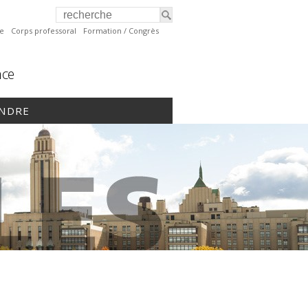
te
Corps professoral
Formation / Congrès
nce
INDRE