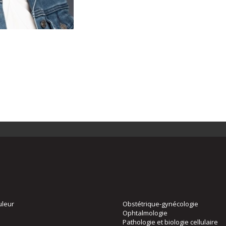
uleur
Obstétrique-gynécologie
Ophtalmologie
Pathologie et biologie cellulaire