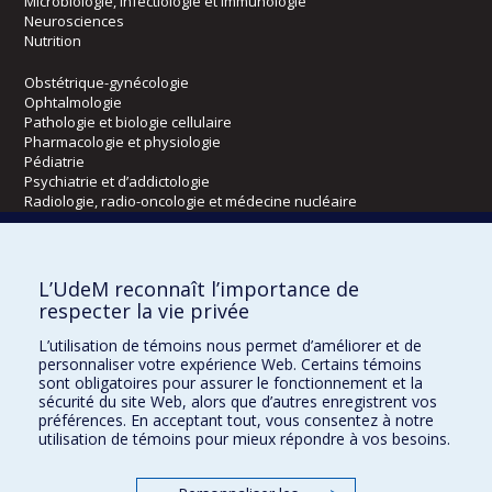
Microbiologie, infectiologie et immunologie
Neurosciences
Nutrition
Obstétrique-gynécologie
Ophtalmologie
Pathologie et biologie cellulaire
Pharmacologie et physiologie
Pédiatrie
Psychiatrie et d’addictologie
Radiologie, radio-oncologie et médecine nucléaire
Écoles
L’UdeM reconnaît l’importance de
Kinésiologie et des sciences de l’activité physique
respecter la vie privée
Orthophonie et audiologie
L’utilisation de témoins nous permet d’améliorer et de
Réadaptation
personnaliser votre expérience Web. Certains témoins
sont obligatoires pour assurer le fonctionnement et la
Directions
sécurité du site Web, alors que d’autres enregistrent vos
préférences. En acceptant tout, vous consentez à notre
DPC
utilisation de témoins pour mieux répondre à vos besoins.
CPASS
Éthique clinique