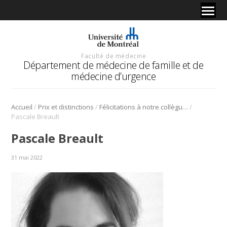
Faculté de médecine
Département de médecine de famille et de
médecine d’urgence
/
/
/
Accueil
Prix et distinctions
Félicitations à notre collègue Pascale Breault, qui est la première autrice d’un article qui a reçu la médaille d’or au Prix du magazine Canadien: B2B
Pascale Breault
Pascale Breault
31 mai 2022