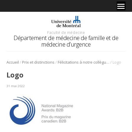
Faculté de médecine
Département de médecine de famille et de
médecine d’urgence
/
/
/
Accueil
Prix et distinctions
Félicitations à notre collègue Pascale Breault, qui est la première autrice d’un article qui a reçu la médaille d’or au Prix du magazine Canadien: B2B
Logo
Logo
31 mai 2022