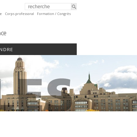
te
Corps professoral
Formation / Congrès
nce
INDRE