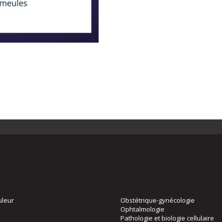
uleur
Obstétrique-gynécologie
Ophtalmologie
Pathologie et biologie cellulaire