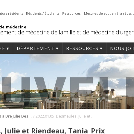
uturs résidents
Résidents / Étudiants
Ressources – Mesures de soutien à la réussi
 de médecine
ement de médecine de famille et de médecine d’urge
HE
DÉPARTEMENT
RESSOURCES
NOUS JO
/
Félicitations à Dre Julie Desmeules et Dre Tania Riendeau, lauréates d’un Certificat de mérite de l’ACÉM 2022 pour leur engagement envers l’éducation médicale
2022.01.05_Desmeules, Julie et Riendeau, Tania_Prix ACÉM 2022
 Julie et Riendeau, Tania_Prix