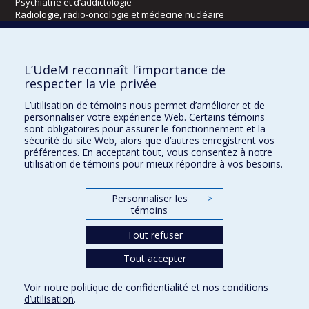
Psychiatrie et d’addictologie
Radiologie, radio-oncologie et médecine nucléaire
Écoles
L’UdeM reconnaît l’importance de
Kinésiologie et des sciences de l’activité physique
respecter la vie privée
Orthophonie et audiologie
L’utilisation de témoins nous permet d’améliorer et de
Réadaptation
personnaliser votre expérience Web. Certains témoins
sont obligatoires pour assurer le fonctionnement et la
Directions
sécurité du site Web, alors que d’autres enregistrent vos
préférences. En acceptant tout, vous consentez à notre
DPC
utilisation de témoins pour mieux répondre à vos besoins.
CPASS
Éthique clinique
Personnaliser les
>
témoins
Tout refuser
Tout accepter
Voir notre
politique de confidentialité
et nos
conditions
d’utilisation
.