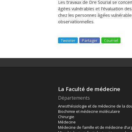
Les travaux de Dre Sourial se concen
âgées vulnérables et l’évaluation de
chez les personnes âgées vulnérable
observationnelles.
Tweeter
Partager
Courriel
La Faculté de médecine
Départements
Anesthésiologie et de médecine de la do
Biochimie et médecine moléculaire
Chirurgie
Médecine
Médecine de famille et de médecine d’ur