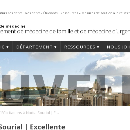
uturs résidents
Résidents / Étudiants
Ressources – Mesures de soutien à la réussi
 de médecine
ement de médecine de famille et de médecine d’urge
HE
DÉPARTEMENT
RESSOURCES
NOUS JO
/
Félicitations à Nadia Sourial | Excellente performance des chercheurs du Département au Concours du FRQS
Sourial | Excellente