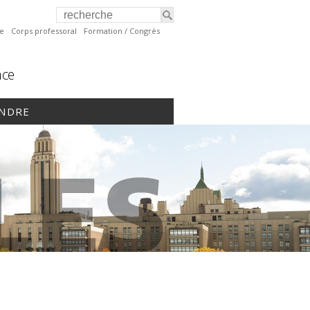
te
Corps professoral
Formation / Congrès
nce
INDRE