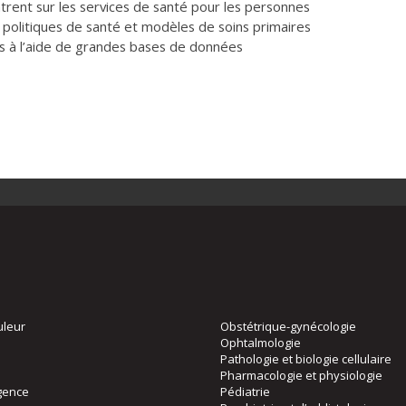
trent sur les services de santé pour les personnes
s politiques de santé et modèles de soins primaires
s à l’aide de grandes bases de données
uleur
Obstétrique-gynécologie
Ophtalmologie
Pathologie et biologie cellulaire
Pharmacologie et physiologie
gence
Pédiatrie