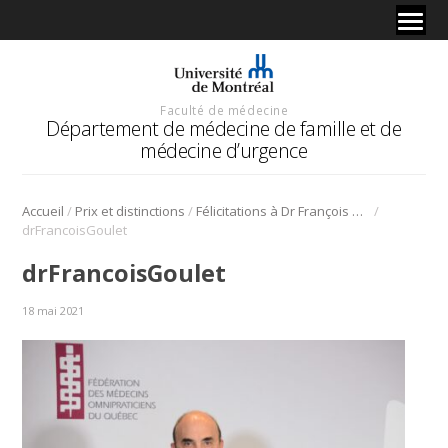
Faculté de médecine
Département de médecine de famille et de
médecine d’urgence
/
/
/
Accueil
Prix et distinctions
Félicitations à Dr François Goulet, lauréat 2020 du Prix Gilles-Des-Rosiers de la FMOQ
drFrancoisGoulet
drFrancoisGoulet
18 mai 2021