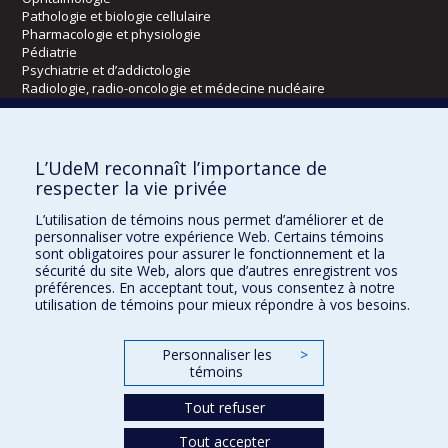
Pathologie et biologie cellulaire
Pharmacologie et physiologie
Pédiatrie
Psychiatrie et d’addictologie
Radiologie, radio-oncologie et médecine nucléaire
Écoles
L’UdeM reconnaît l’importance de
Kinésiologie et des sciences de l’activité physique
respecter la vie privée
Orthophonie et audiologie
L’utilisation de témoins nous permet d’améliorer et de
Réadaptation
personnaliser votre expérience Web. Certains témoins
sont obligatoires pour assurer le fonctionnement et la
Directions
sécurité du site Web, alors que d’autres enregistrent vos
préférences. En acceptant tout, vous consentez à notre
DPC
utilisation de témoins pour mieux répondre à vos besoins.
CPASS
Éthique clinique
Personnaliser les
>
témoins
Tout refuser
Tout accepter