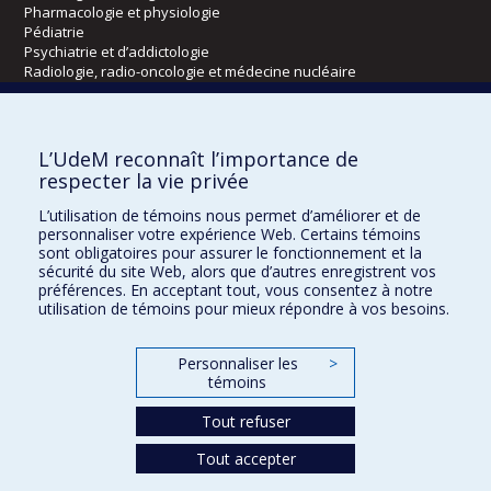
Pharmacologie et physiologie
Pédiatrie
Psychiatrie et d’addictologie
Radiologie, radio-oncologie et médecine nucléaire
Écoles
L’UdeM reconnaît l’importance de
Kinésiologie et des sciences de l’activité physique
respecter la vie privée
Orthophonie et audiologie
L’utilisation de témoins nous permet d’améliorer et de
Réadaptation
personnaliser votre expérience Web. Certains témoins
sont obligatoires pour assurer le fonctionnement et la
Directions
sécurité du site Web, alors que d’autres enregistrent vos
préférences. En acceptant tout, vous consentez à notre
DPC
utilisation de témoins pour mieux répondre à vos besoins.
CPASS
Éthique clinique
Personnaliser les
>
témoins
Tout refuser
Tout accepter