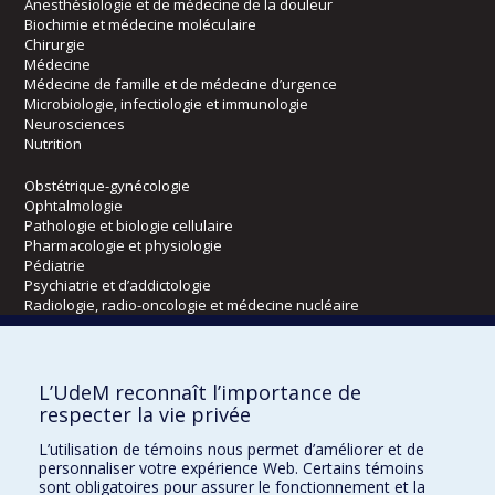
Anesthésiologie et de médecine de la douleur
Biochimie et médecine moléculaire
Chirurgie
Médecine
Médecine de famille et de médecine d’urgence
Microbiologie, infectiologie et immunologie
Neurosciences
Nutrition
Obstétrique-gynécologie
Ophtalmologie
Pathologie et biologie cellulaire
Pharmacologie et physiologie
Pédiatrie
Psychiatrie et d’addictologie
Radiologie, radio-oncologie et médecine nucléaire
Écoles
L’UdeM reconnaît l’importance de
Kinésiologie et des sciences de l’activité physique
respecter la vie privée
Orthophonie et audiologie
L’utilisation de témoins nous permet d’améliorer et de
Réadaptation
personnaliser votre expérience Web. Certains témoins
sont obligatoires pour assurer le fonctionnement et la