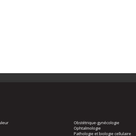
uleur
Obstétrique-gynécologie
Ophtalmologie
Pathologie et biologie cellulaire