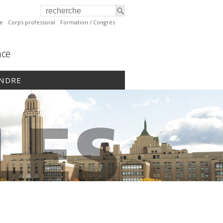
te
Corps professoral
Formation / Congrès
nce
INDRE