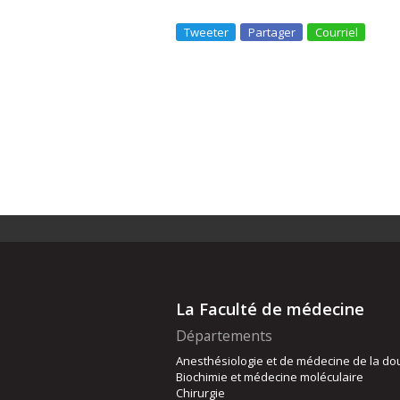
Tweeter
Partager
Courriel
La Faculté de médecine
Départements
Anesthésiologie et de médecine de la do
Biochimie et médecine moléculaire
Chirurgie