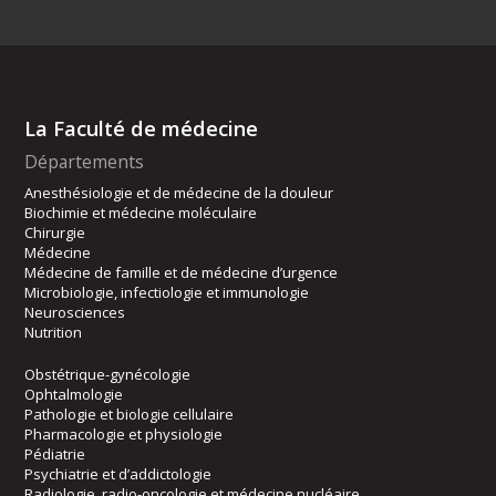
La Faculté de médecine
Départements
Anesthésiologie et de médecine de la douleur
Biochimie et médecine moléculaire
Chirurgie
Médecine
Médecine de famille et de médecine d’urgence
Microbiologie, infectiologie et immunologie
Neurosciences
Nutrition
Obstétrique-gynécologie
Ophtalmologie
Pathologie et biologie cellulaire
Pharmacologie et physiologie
Pédiatrie
Psychiatrie et d’addictologie
Radiologie, radio-oncologie et médecine nucléaire