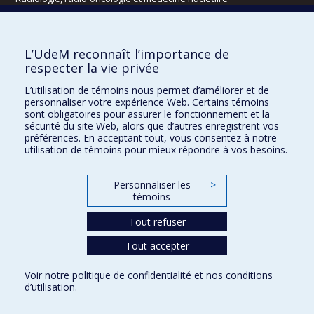
Écoles
L’UdeM reconnaît l’importance de
Kinésiologie et des sciences de l’activité physique
respecter la vie privée
Orthophonie et audiologie
L’utilisation de témoins nous permet d’améliorer et de
Réadaptation
personnaliser votre expérience Web. Certains témoins
sont obligatoires pour assurer le fonctionnement et la
Directions
sécurité du site Web, alors que d’autres enregistrent vos
préférences. En acceptant tout, vous consentez à notre
DPC
utilisation de témoins pour mieux répondre à vos besoins.
CPASS
Éthique clinique
Personnaliser les
>
témoins
Tout refuser
Tout accepter
Voir notre
politique de confidentialité
et nos
conditions
d’utilisation
.
Confidentialité
Conditions d’utilisation
Paramètres des témoins