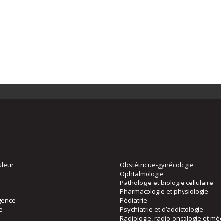
uleur
Obstétrique-gynécologie
Ophtalmologie
Pathologie et biologie cellulaire
Pharmacologie et physiologie
gence
Pédiatrie
ie
Psychiatrie et d’addictologie
Radiologie, radio-oncologie et mé