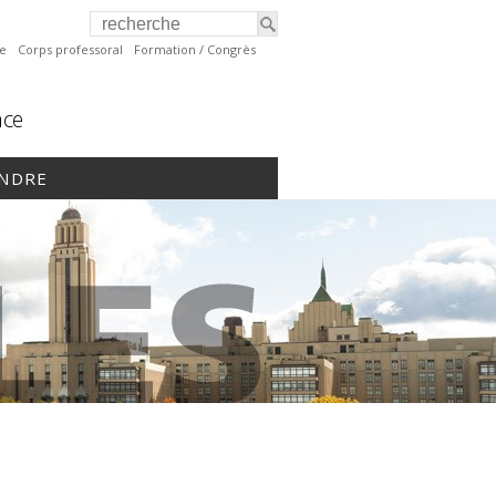
te
Corps professoral
Formation / Congrès
nce
INDRE