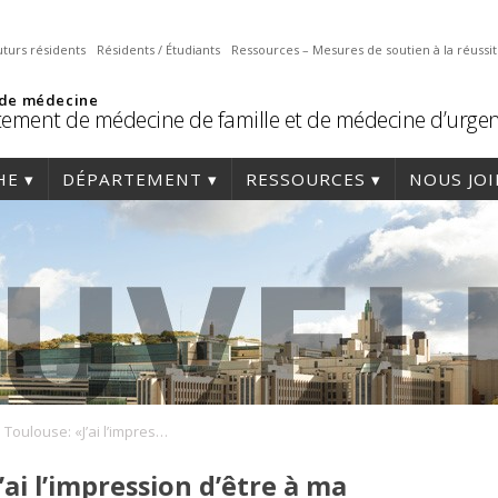
uturs résidents
Résidents / Étudiants
Ressources – Mesures de soutien à la réussi
 de médecine
ement de médecine de famille et de médecine d’urge
HE
DÉPARTEMENT
RESSOURCES
NOUS JO
Mathieu Toulouse: «J’ai l’impression d’être à ma place»
ai l’impression d’être à ma