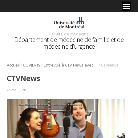
Faculté de médecine
Département de médecine de famille et de
médecine d’urgence
/
/
/
Accueil
COVID-19
Entrevue à CTV News avec Dre Judy Morris
CTVNews
CTVNews
25 mai 2020