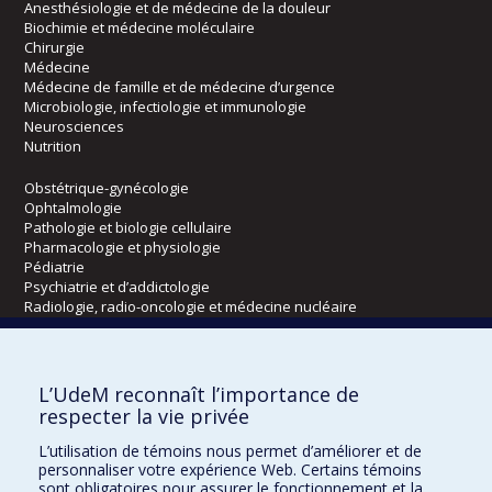
Anesthésiologie et de médecine de la douleur
Biochimie et médecine moléculaire
Chirurgie
Médecine
Médecine de famille et de médecine d’urgence
Microbiologie, infectiologie et immunologie
Neurosciences
Nutrition
Obstétrique-gynécologie
Ophtalmologie
Pathologie et biologie cellulaire
Pharmacologie et physiologie
Pédiatrie
Psychiatrie et d’addictologie
Radiologie, radio-oncologie et médecine nucléaire
Écoles
L’UdeM reconnaît l’importance de
Kinésiologie et des sciences de l’activité physique
respecter la vie privée
Orthophonie et audiologie
L’utilisation de témoins nous permet d’améliorer et de
Réadaptation
personnaliser votre expérience Web. Certains témoins
sont obligatoires pour assurer le fonctionnement et la