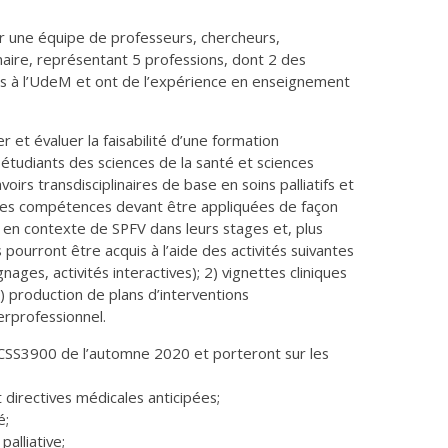
r une équipe de professeurs, chercheurs,
aire, représentant 5 professions, dont 2 des
hés à l’UdeM et ont de l’expérience en enseignement
r et évaluer la faisabilité d’une formation
étudiants des sciences de la santé et sciences
irs transdisciplinaires de base en soins palliatifs et
r des compétences devant être appliquées de façon
nt en contexte de SPFV dans leurs stages et, plus
s pourront être acquis à l’aide des activités suivantes
nages, activités interactives); 2) vignettes cliniques
3) production de plans d’interventions
terprofessionnel.
s CSS3900 de l’automne 2020 et porteront sur les
t directives médicales anticipées;
é;
alliative;