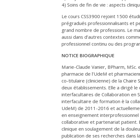
4) Soins de fin de vie : aspects cliniq
Le cours CSS3900 rejoint 1500 étu
prégradués professionnalisants et p
grand nombre de professions. Le maté
aussi dans d’autres contextes comm
professionnel continu ou des progra
NOTICE BIOGRAPHIQUE
Marie-Claude Vanier, BPharm, MSc. est
pharmacie de l’UdeM et pharmacienne
co-titulaire (clinicienne) de la Chai
deux établissements. Elle a dirigé l
interfacultaires de Collaboration en
interfacultaire de formation è la col
UdeM) de 2011-2016 et actuellement
en enseignement interprofessionnel
collaborative et partenariat patient
clinique en soulagement de la douleur
publication de ses recherches dans l