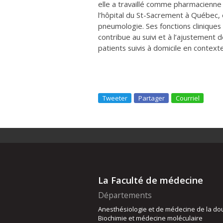
elle a travaillé comme pharmacienne cl
l’hôpital du St-Sacrement à Québec, 
pneumologie. Ses fonctions cliniques
contribue au suivi et à l’ajustement 
patients suivis à domicile en contexte 
Tweeter
Partager
Courriel
La Faculté de médecine
Départements
Anesthésiologie et de médecine de la do
Biochimie et médecine moléculaire