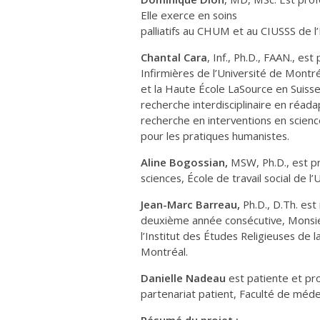
Elle exerce en soins
palliatifs au CHUM et au CIUSSS de 
Chantal Cara
, Inf., Ph.D., FAAN., es
Infirmières de l’Université de Montré
et la Haute École LaSource en Suiss
recherche interdisciplinaire en réad
recherche en interventions en scien
pour les pratiques humanistes.
Aline Bogossian,
MSW, Ph.D., est pr
sciences, École de travail social de l
Jean-Marc Barreau,
Ph.D., D.Th. est 
deuxième année consécutive, Monsie
l’Institut des Études Religieuses de l
Montréal.
Danielle Nadeau
est patiente et pro
partenariat patient, Faculté de méde