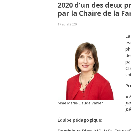
2020 d’un des deux p
par la Chaire de la F
17 avril 2020
La
es
ph
de
pa
CI
so
Pr
« 
pa
Mme Marie-Claude Vanier
pé
Équipe pédagogique:
Dominique Dion
, MD, MSc. Est prof