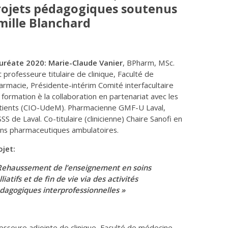
rojets pédagogiques soutenus
amille Blanchard
uréate 2020: Marie-Claude Vanier
, BPharm, MSc.
t professeure titulaire de clinique, Faculté de
armacie, Présidente-intérim Comité interfacultaire
 formation è la collaboration en partenariat avec les
tients (CIO-UdeM). Pharmacienne GMF-U Laval,
SSS de Laval. Co-titulaire (clinicienne) Chaire Sanofi en
ins pharmaceutiques ambulatoires.
ojet:
Rehaussement de l’enseignement en soins
lliatifs et de fin de vie via des activités
dagogiques interprofessionnelles »
esseure adjointe de clinique, Faculté de médecine.