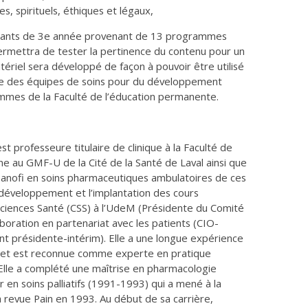
ues, spirituels, éthiques et légaux,
diants de 3e année provenant de 13 programmes
ermettra de tester la pertinence du contenu pour un
riel sera développé de façon à pouvoir être utilisé
e des équipes de soins pour du développement
mmes de la Faculté de l’éducation permanente.
 professeure titulaire de clinique à la Faculté de
 au GMF-U de la Cité de la Santé de Laval ainsi que
re Sanofi en soins pharmaceutiques ambulatoires de ces
e développement et l’implantation des cours
 Sciences Santé (CSS) à l’UdeM (Présidente du Comité
laboration en partenariat avec les patients (CIO-
 présidente-intérim). Elle a une longue expérience
 et est reconnue comme experte en pratique
. Elle a complété une maîtrise en pharmacologie
 en soins palliatifs (1991-1993) qui a mené à la
a revue Pain en 1993. Au début de sa carrière,