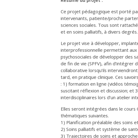
Résumé du projet :
Ce projet pédagogique est porté pa
intervenants, patiente/proche parten
sciences sociales. Tous sont rattac
et en soins palliatifs, à divers degrés.
Le projet vise à développer, implante
interprofessionnelle permettant aux 
psychosociales de développer des savo
de fin de vie (SPFV), afin d’intégre
collaborative lorsqu’ils interviendro
tard, en pratique clinique. Ces savoir
: 1) formation en ligne (vidéos témoig
suscitant réflexion et discussion; et 
interdisciplinaires lors d’un atelier in
Elles seront intégrées dans le cour
thématiques suivantes.
1) Planification préalable des soins e
2) Soins palliatifs et système de sant
3) Trajectoires de soins et approche p