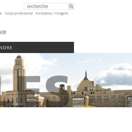
te
Corps professoral
Formation / Congrès
nce
INDRE