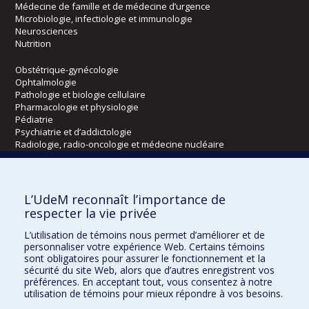
Médecine de famille et de médecine d’urgence
Microbiologie, infectiologie et immunologie
Neurosciences
Nutrition
Obstétrique-gynécologie
Ophtalmologie
Pathologie et biologie cellulaire
Pharmacologie et physiologie
Pédiatrie
Psychiatrie et d’addictologie
Radiologie, radio-oncologie et médecine nucléaire
Écoles
L’UdeM reconnaît l’importance de
Kinésiologie et des sciences de l’activité physique
respecter la vie privée
Orthophonie et audiologie
L’utilisation de témoins nous permet d’améliorer et de
Réadaptation
personnaliser votre expérience Web. Certains témoins
sont obligatoires pour assurer le fonctionnement et la
Directions
sécurité du site Web, alors que d’autres enregistrent vos
préférences. En acceptant tout, vous consentez à notre
DPC
utilisation de témoins pour mieux répondre à vos besoins.
CPASS