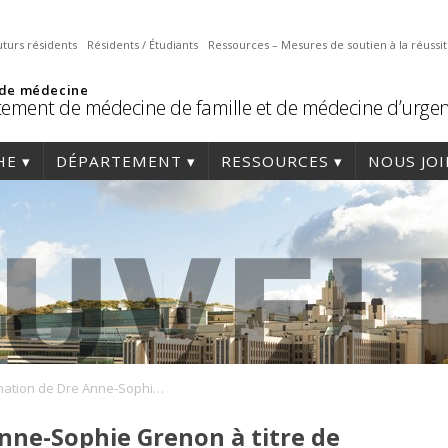
uturs résidents
Résidents / Étudiants
Ressources – Mesures de soutien à la réussi
 de médecine
ement de médecine de famille et de médecine d’urge
HE
DÉPARTEMENT
RESSOURCES
NOUS JO
Nomination de Dre Anne-Sophie Grenon à titre de DLP de la CUMF de Mont-Laurier
nne-Sophie Grenon à titre de