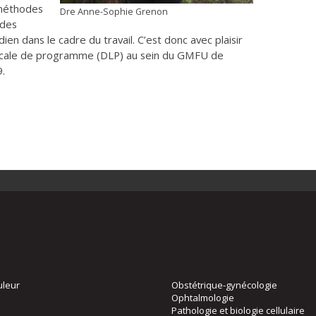
 méthodes
Dre Anne-Sophie Grenon
 des
en dans le cadre du travail. C’est donc avec plaisir
e locale de programme (DLP) au sein du GMFU de
.
uleur
Obstétrique-gynécologie
Ophtalmologie
Pathologie et biologie cellulaire