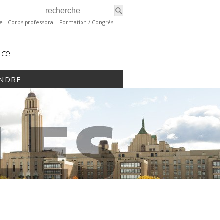
te
Corps professoral
Formation / Congrès
nce
INDRE