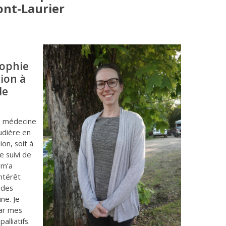
ont-Laurier
Sophie
ion à
de
n médecine
udière en
on, soit à
e suivi de
 m’a
ntérêt
 des
ne. Je
ar mes
alliatifs.