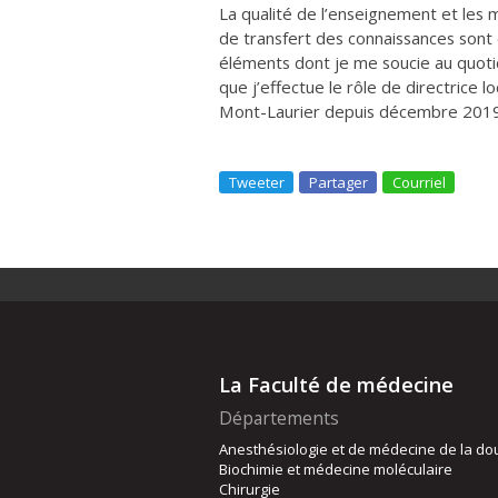
La qualité de l’enseignement et les
de transfert des connaissances sont
éléments dont je me soucie au quotidi
que j’effectue le rôle de directric
Mont-Laurier depuis décembre 2019
Tweeter
Partager
Courriel
La Faculté de médecine
Départements
Anesthésiologie et de médecine de la do
Biochimie et médecine moléculaire
Chirurgie