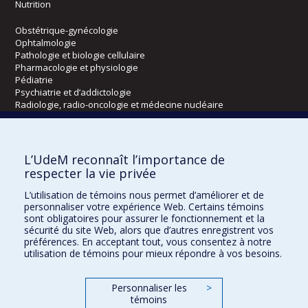
Nutrition
Obstétrique-gynécologie
Ophtalmologie
Pathologie et biologie cellulaire
Pharmacologie et physiologie
Pédiatrie
Psychiatrie et d’addictologie
Radiologie, radio-oncologie et médecine nucléaire
Écoles
L’UdeM reconnaît l’importance de
Kinésiologie et des sciences de l’activité physique
respecter la vie privée
Orthophonie et audiologie
L’utilisation de témoins nous permet d’améliorer et de
Réadaptation
personnaliser votre expérience Web. Certains témoins
sont obligatoires pour assurer le fonctionnement et la
Directions
sécurité du site Web, alors que d’autres enregistrent vos
préférences. En acceptant tout, vous consentez à notre
DPC
utilisation de témoins pour mieux répondre à vos besoins.
CPASS
Éthique clinique
Personnaliser les
>
témoins