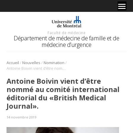
Faculté de médecine
Département de médecine de famille et de
médecine d’urgence
/
/
/
Accueil
Nouvelles
Nomination
Antoine Boivin vient d’être nommé au comité international éditorial du «British Medical Journal».
Antoine Boivin vient d’être
nommé au comité international
éditorial du «British Medical
Journal».
14 novembre 2019