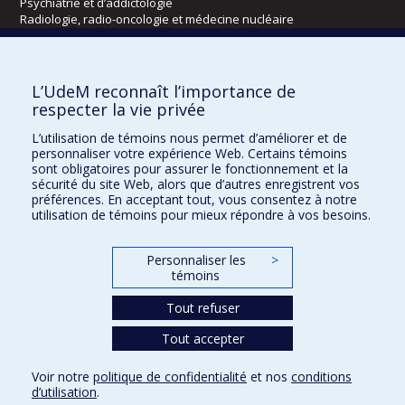
Psychiatrie et d’addictologie
Radiologie, radio-oncologie et médecine nucléaire
Écoles
L’UdeM reconnaît l’importance de
Kinésiologie et des sciences de l’activité physique
respecter la vie privée
Orthophonie et audiologie
L’utilisation de témoins nous permet d’améliorer et de
Réadaptation
personnaliser votre expérience Web. Certains témoins
sont obligatoires pour assurer le fonctionnement et la
Directions
sécurité du site Web, alors que d’autres enregistrent vos
préférences. En acceptant tout, vous consentez à notre
DPC
utilisation de témoins pour mieux répondre à vos besoins.
CPASS
Éthique clinique
Personnaliser les
>
témoins
Tout refuser
Tout accepter
Voir notre
politique de confidentialité
et nos
conditions
d’utilisation
.