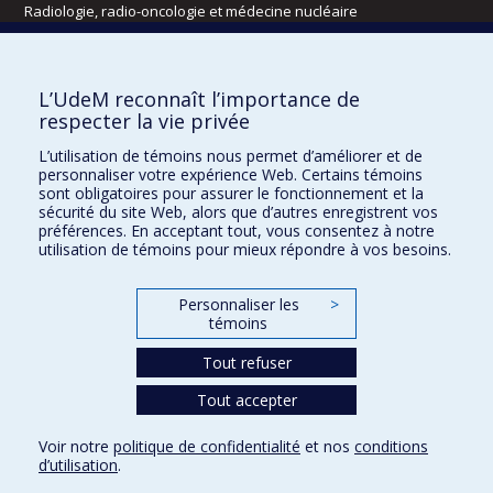
Radiologie, radio-oncologie et médecine nucléaire
Écoles
L’UdeM reconnaît l’importance de
Kinésiologie et des sciences de l’activité physique
respecter la vie privée
Orthophonie et audiologie
L’utilisation de témoins nous permet d’améliorer et de
Réadaptation
personnaliser votre expérience Web. Certains témoins
sont obligatoires pour assurer le fonctionnement et la
Directions
sécurité du site Web, alors que d’autres enregistrent vos
préférences. En acceptant tout, vous consentez à notre
DPC
utilisation de témoins pour mieux répondre à vos besoins.
CPASS
Éthique clinique
Personnaliser les
>
témoins
Tout refuser
Tout accepter
Voir notre
politique de confidentialité
et nos
conditions
d’utilisation
.