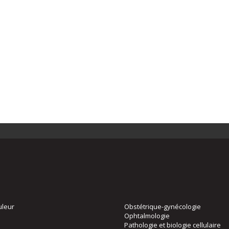
uleur
Obstétrique-gynécologie
Ophtalmologie
Pathologie et biologie cellulaire