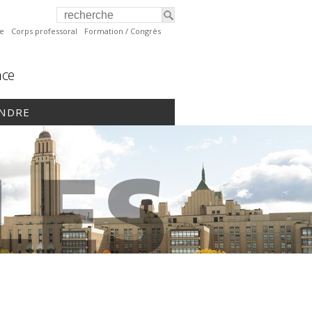
te
Corps professoral
Formation / Congrès
nce
INDRE