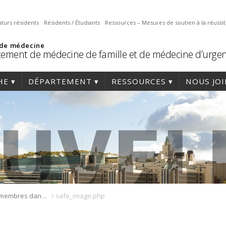
uturs résidents
Résidents / Étudiants
Ressources – Mesures de soutien à la réussi
 de médecine
ement de médecine de famille et de médecine d’urge
HE
DÉPARTEMENT
RESSOURCES
NOUS JO
/
Une de nos membres dans l’actualité!
safe_image.php