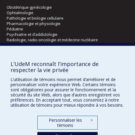
Obstétrique-gynécologie
Ophtalmologie
Pathologie et biologie cellulaire
Pharmacologie et physiologie
Pédiatrie
Psychiatrie et d’addictologie
Radiologie, radio-oncologie et médecine nucléaire
Écoles
L’UdeM reconnaît l’importance de
Kinésiologie et des sciences de l’activité physique
respecter la vie privée
Orthophonie et audiologie
L’utilisation de témoins nous permet d’améliorer et de
Réadaptation
personnaliser votre expérience Web. Certains témoins
sont obligatoires pour assurer le fonctionnement et la
Directions
sécurité du site Web, alors que d’autres enregistrent vos
préférences. En acceptant tout, vous consentez à notre
DPC
utilisation de témoins pour mieux répondre à vos besoins.
CPASS
Éthique clinique
Personnaliser les
>
témoins