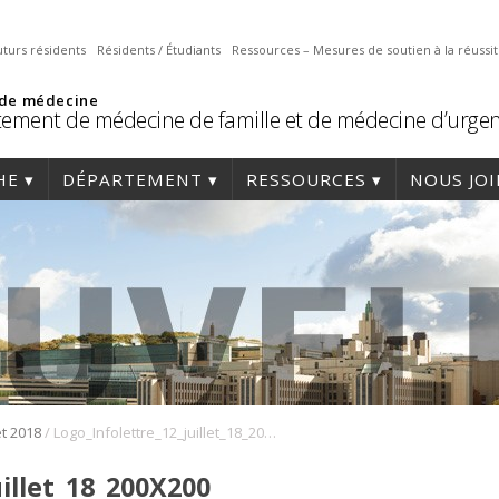
uturs résidents
Résidents / Étudiants
Ressources – Mesures de soutien à la réussi
 de médecine
ement de médecine de famille et de médecine d’urge
HE
DÉPARTEMENT
RESSOURCES
NOUS JO
/
et 2018
Logo_Infolettre_12_juillet_18_200X200
illet_18_200X200