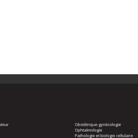
uleur
Obstétrique-gynécologie
Ophtalmologie
Pathologie et biologie cellulaire