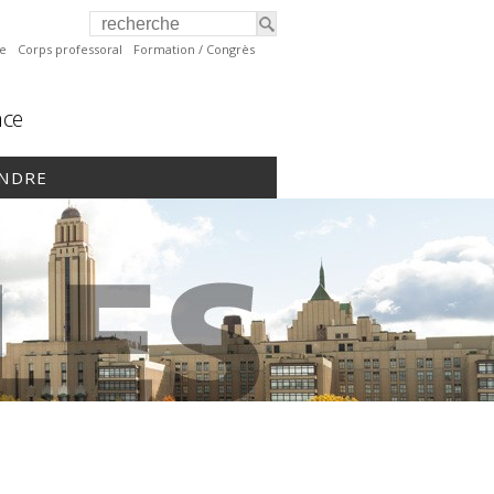
te
Corps professoral
Formation / Congrès
nce
INDRE