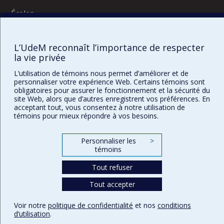
Écoles
Kinésiologie et des sciences de l’activité physique
Orthophonie et audiologie
Réadaptation
L’UdeM reconnaît l’importance de respecter
la vie privée
Directions
L’utilisation de témoins nous permet d’améliorer et de
personnaliser votre expérience Web. Certains témoins sont
DPC
obligatoires pour assurer le fonctionnement et la sécurité du
CPASS
site Web, alors que d’autres enregistrent vos préférences. En
Éthique clinique
acceptant tout, vous consentez à notre utilisation de
témoins pour mieux répondre à vos besoins.
Personnaliser les
>
témoins
Tout refuser
Tout accepter
Confidentialité
Conditions d’utilisation
Paramètres des témoins
Voir notre
politique de confidentialité
et nos
conditions
d’utilisation
.