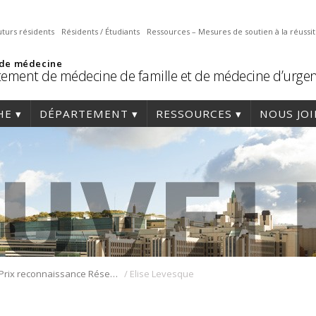
uturs résidents
Résidents / Étudiants
Ressources – Mesures de soutien à la réussi
 de médecine
ement de médecine de famille et de médecine d’urge
HE
DÉPARTEMENT
RESSOURCES
NOUS JO
/
Prix reconnaissance Réseau 1 Québec 2018
Elise Levesque