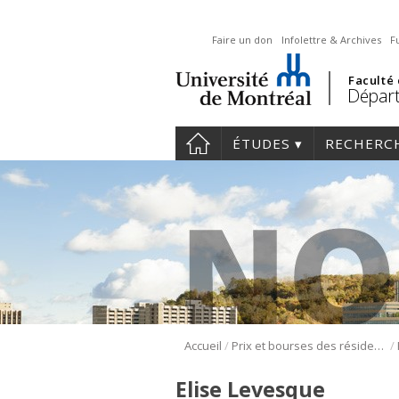
Faire un don
Infolettre & Archives
F
Faculté
Départ
ÉTUDES
RECHERC
/
/
Accueil
Prix et bourses des résidents
Elise Levesque