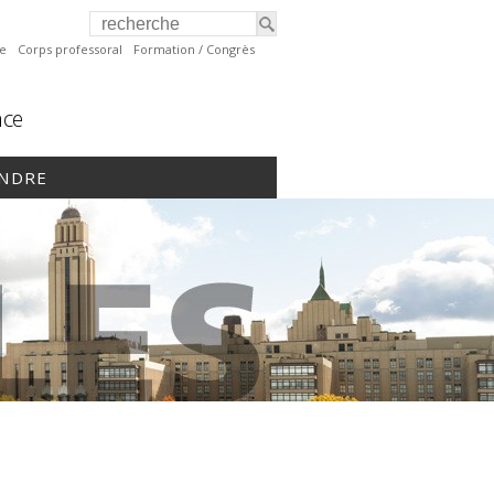
te
Corps professoral
Formation / Congrès
nce
INDRE