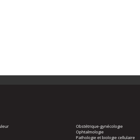
uleur
Obstétrique-gynécologie
Ophtalmologie
Pathologie et biologie cellulaire