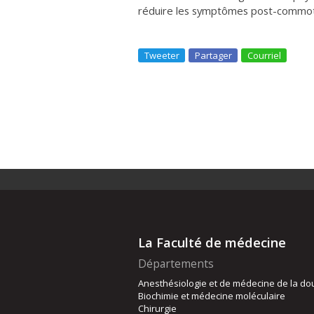
réduire les symptômes post-commot
Tweeter
Partager
Courriel
La Faculté de médecine
Départements
Anesthésiologie et de médecine de la do
Biochimie et médecine moléculaire
Chirurgie