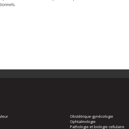
ionnels.
uleur
Obstétrique-gynécologie
Ophtalmologie
Pathologie et biologie cellulaire