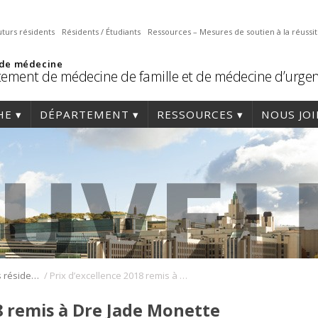
uturs résidents
Résidents / Étudiants
Ressources – Mesures de soutien à la réussi
 de médecine
ement de médecine de famille et de médecine d’urge
HE
DÉPARTEMENT
RESSOURCES
NOUS JO
/
Prix et bourses des résidents
Prix d’excellence 2018 remis à Dre Jade Monette Turyn et Dre Maude Beauchemin
8 remis à Dre Jade Monette