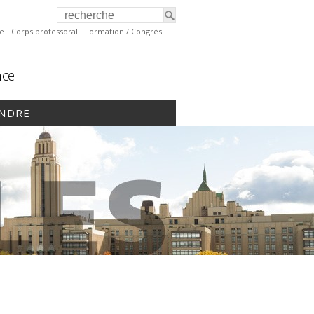
te
Corps professoral
Formation / Congrès
nce
INDRE