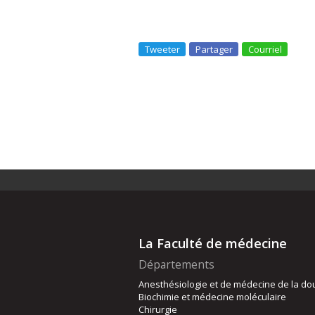
Tweeter
Partager
Courriel
La Faculté de médecine
Départements
Anesthésiologie et de médecine de la do
Biochimie et médecine moléculaire
Chirurgie