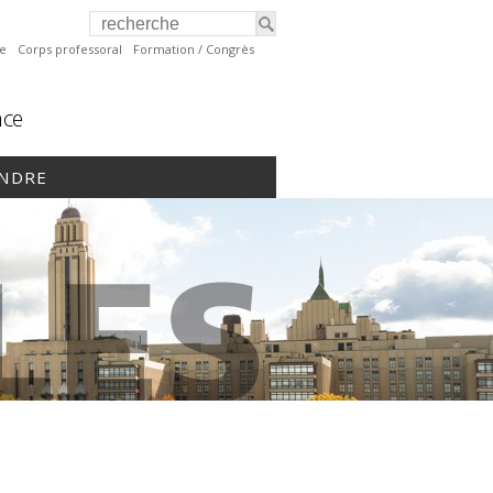
te
Corps professoral
Formation / Congrès
nce
INDRE