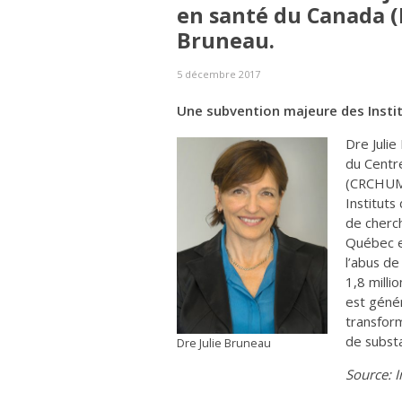
en santé du Canada (I
Bruneau.
5 décembre 2017
Une subvention majeure des Instit
Dre Juli
du Centre
(CRCHUM)
Instituts
de cherch
Québec et
l’abus de
1,8 milli
est géné
transform
de substa
Dre Julie Bruneau
Source: 