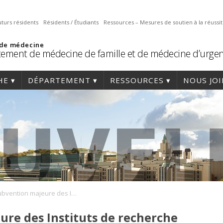
uturs résidents
Résidents / Étudiants
Ressources – Mesures de soutien à la réussi
 de médecine
ement de médecine de famille et de médecine d’urge
HE
DÉPARTEMENT
RESSOURCES
NOUS JO
Une subvention majeure des Instituts de recherche en santé du Canada (IRSC) remise à Dre Julie Bruneau.
re des Instituts de recherche