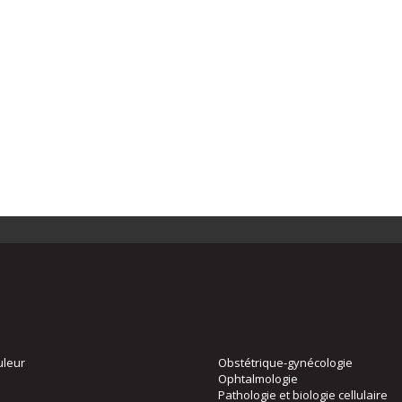
uleur
Obstétrique-gynécologie
Ophtalmologie
Pathologie et biologie cellulaire