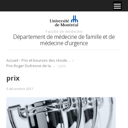
Faculté de médecine
Département de médecine de famille et de
médecine d’urgence
/
/
Accueil
Prix et bourses des résidents
/
Prix Roger Dufresne de la Société québécoise de gériatrie.
prix
prix
5 décembre 2017